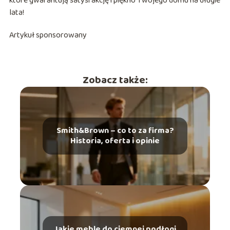
które gwarantują satysfakcję i piękno Twojego domu na długie
lata!
Artykuł sponsorowany
Zobacz także:
Smith&Brown – co to za firma?
Historia, oferta i opinie
Jakie meble do ciemnej podłogi